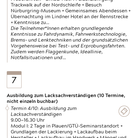
Trackwalk auf der Nordschleife + Besuch
Nürburgring-Museum + Gemeinsames Abendessen +
Übernachtung im Lindner Hotel an der Rennstrecke
+ Kenntnisse zu…
Die Teilnehmer*Innen erhalten grundlegende
Kenntnisse zu Fahrdynamik, Fahrwerkstechnologie,
Brems- und Lenktechniken und der grundsätzlichen
Vorgehensweise bei Test- und Erprobungsfahrten.
Zudem werden Flaggenkunde, Ideallinie,
Notfallsituationen und…
7
Ausbildung zum Lacksachverständigen (10 Termine,
nicht einzeln buchbar)
Termin 4/10: Ausbildung zum
Lacksachverständigen
9.00—16.30 Uhr
Modul I: 2 Tage in Plauen/GTÜ-Seminarstandort +
Grundlagen der Lackierung + Lackaufbau beim
Hersteller + Lackaufbau im Handwerk + Mängel und