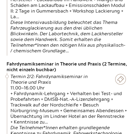
Schäden am Lackaufbau + Emissionsschäden Modul
II: 2 Tage in Gummersbach + Workshop Lackierung +
La…
Diese Intensivausbildung beleuchtet das Thema
Fahrzeuglackierung aus den drei üblichen
Blickwinkeln. Der Labortechnik, dem Lackhersteller
sowie dem Handwerk. Somit erhalten die
Teilnehmer*Innen den nötigen Mix aus physikalisch-
/ chemischem Grundlage…
Fahrdynamikseminar in Theorie und Praxis (2 Termine,
nicht einzeln buchbar)
Termin 2/2: Fahrdynamikseminar in
Theorie und Praxis
11.00—16.00 Uhr
+ Fahrdynamik-Lehrgang + Verhalten bei Test- und
Probefahrten + DMSB-Nat.-A-Lizenzlehrgang +
Trackwalk auf der Nordschleife + Besuch
Nürburgring-Museum + Gemeinsames Abendessen +
Übernachtung im Lindner Hotel an der Rennstrecke
+ Kenntnisse zu…
Die Teilnehmer*Innen erhalten grundlegende
Kenntnisse zu Fahrdynamik, Fahrwerkstechnologie,