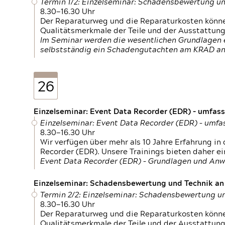
Termin 1/2: Einzelseminar: Schadensbewertung un
8.30—16.30 Uhr
Der Reparaturweg und die Reparaturkosten können
Qualitätsmerkmale der Teile und der Ausstattun
Im Seminar werden die wesentlichen Grundlagen e
selbstständig ein Schadengutachten am KRAD an
26
Einzelseminar: Event Data Recorder (EDR) – umfas
Einzelseminar: Event Data Recorder (EDR) – umf
8.30—16.30 Uhr
Wir verfügen über mehr als 10 Jahre Erfahrung i
Recorder (EDR). Unsere Trainings bieten daher ei
Event Data Recorder (EDR) – Grundlagen und An
Einzelseminar: Schadensbewertung und Technik an M
Termin 2/2: Einzelseminar: Schadensbewertung un
8.30—16.30 Uhr
Der Reparaturweg und die Reparaturkosten können
Qualitätsmerkmale der Teile und der Ausstattun