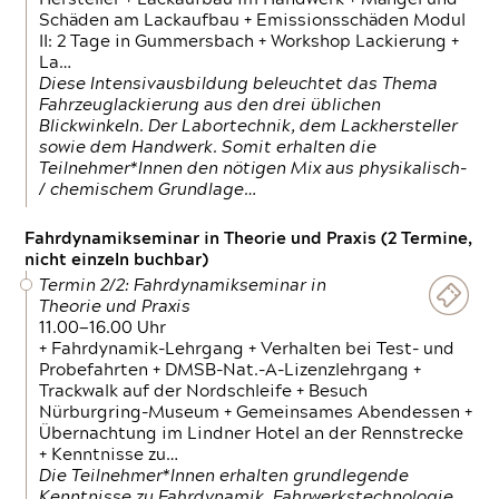
Schäden am Lackaufbau + Emissionsschäden Modul
II: 2 Tage in Gummersbach + Workshop Lackierung +
La…
Diese Intensivausbildung beleuchtet das Thema
Fahrzeuglackierung aus den drei üblichen
Blickwinkeln. Der Labortechnik, dem Lackhersteller
sowie dem Handwerk. Somit erhalten die
Teilnehmer*Innen den nötigen Mix aus physikalisch-
/ chemischem Grundlage…
Fahrdynamikseminar in Theorie und Praxis (2 Termine,
nicht einzeln buchbar)
Termin 2/2: Fahrdynamikseminar in
Theorie und Praxis
11.00—16.00 Uhr
+ Fahrdynamik-Lehrgang + Verhalten bei Test- und
Probefahrten + DMSB-Nat.-A-Lizenzlehrgang +
Trackwalk auf der Nordschleife + Besuch
Nürburgring-Museum + Gemeinsames Abendessen +
Übernachtung im Lindner Hotel an der Rennstrecke
+ Kenntnisse zu…
Die Teilnehmer*Innen erhalten grundlegende
Kenntnisse zu Fahrdynamik, Fahrwerkstechnologie,