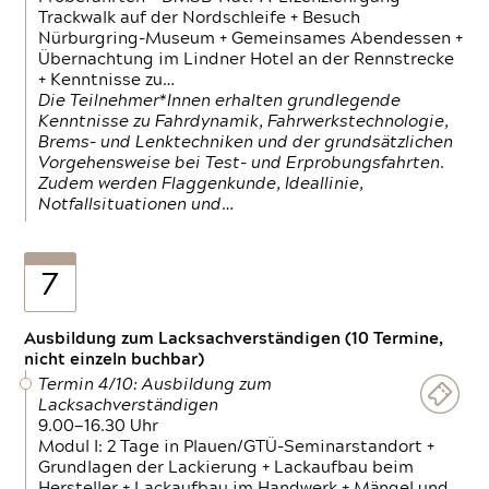
Trackwalk auf der Nordschleife + Besuch
Nürburgring-Museum + Gemeinsames Abendessen +
Übernachtung im Lindner Hotel an der Rennstrecke
+ Kenntnisse zu…
Die Teilnehmer*Innen erhalten grundlegende
Kenntnisse zu Fahrdynamik, Fahrwerkstechnologie,
Brems- und Lenktechniken und der grundsätzlichen
Vorgehensweise bei Test- und Erprobungsfahrten.
Zudem werden Flaggenkunde, Ideallinie,
Notfallsituationen und…
7
Ausbildung zum Lacksachverständigen (10 Termine,
nicht einzeln buchbar)
Termin 4/10: Ausbildung zum
Lacksachverständigen
9.00—16.30 Uhr
Modul I: 2 Tage in Plauen/GTÜ-Seminarstandort +
Grundlagen der Lackierung + Lackaufbau beim
Hersteller + Lackaufbau im Handwerk + Mängel und