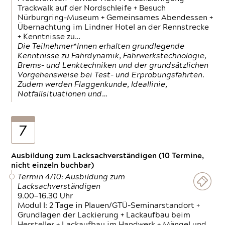
Trackwalk auf der Nordschleife + Besuch
Nürburgring-Museum + Gemeinsames Abendessen +
Übernachtung im Lindner Hotel an der Rennstrecke
+ Kenntnisse zu…
Die Teilnehmer*Innen erhalten grundlegende
Kenntnisse zu Fahrdynamik, Fahrwerkstechnologie,
Brems- und Lenktechniken und der grundsätzlichen
Vorgehensweise bei Test- und Erprobungsfahrten.
Zudem werden Flaggenkunde, Ideallinie,
Notfallsituationen und…
7
Ausbildung zum Lacksachverständigen (10 Termine,
nicht einzeln buchbar)
Termin 4/10: Ausbildung zum
Lacksachverständigen
9.00—16.30 Uhr
Modul I: 2 Tage in Plauen/GTÜ-Seminarstandort +
Grundlagen der Lackierung + Lackaufbau beim
Hersteller + Lackaufbau im Handwerk + Mängel und