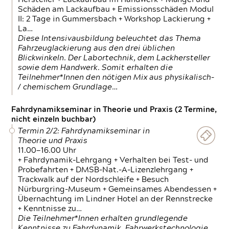
Schäden am Lackaufbau + Emissionsschäden Modul
II: 2 Tage in Gummersbach + Workshop Lackierung +
La…
Diese Intensivausbildung beleuchtet das Thema
Fahrzeuglackierung aus den drei üblichen
Blickwinkeln. Der Labortechnik, dem Lackhersteller
sowie dem Handwerk. Somit erhalten die
Teilnehmer*Innen den nötigen Mix aus physikalisch-
/ chemischem Grundlage…
Fahrdynamikseminar in Theorie und Praxis (2 Termine,
nicht einzeln buchbar)
Termin 2/2: Fahrdynamikseminar in
Theorie und Praxis
11.00—16.00 Uhr
+ Fahrdynamik-Lehrgang + Verhalten bei Test- und
Probefahrten + DMSB-Nat.-A-Lizenzlehrgang +
Trackwalk auf der Nordschleife + Besuch
Nürburgring-Museum + Gemeinsames Abendessen +
Übernachtung im Lindner Hotel an der Rennstrecke
+ Kenntnisse zu…
Die Teilnehmer*Innen erhalten grundlegende
Kenntnisse zu Fahrdynamik, Fahrwerkstechnologie,