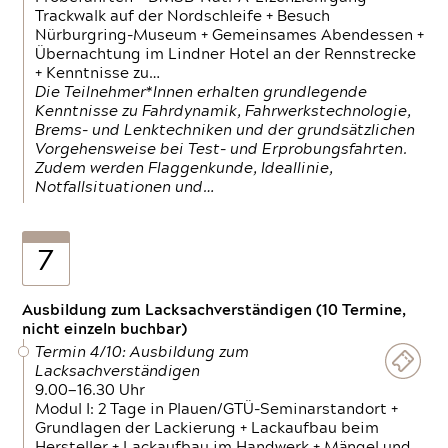
Trackwalk auf der Nordschleife + Besuch
Nürburgring-Museum + Gemeinsames Abendessen +
Übernachtung im Lindner Hotel an der Rennstrecke
+ Kenntnisse zu…
Die Teilnehmer*Innen erhalten grundlegende
Kenntnisse zu Fahrdynamik, Fahrwerkstechnologie,
Brems- und Lenktechniken und der grundsätzlichen
Vorgehensweise bei Test- und Erprobungsfahrten.
Zudem werden Flaggenkunde, Ideallinie,
Notfallsituationen und…
7
Ausbildung zum Lacksachverständigen (10 Termine,
nicht einzeln buchbar)
Termin 4/10: Ausbildung zum
Lacksachverständigen
9.00—16.30 Uhr
Modul I: 2 Tage in Plauen/GTÜ-Seminarstandort +
Grundlagen der Lackierung + Lackaufbau beim
Hersteller + Lackaufbau im Handwerk + Mängel und