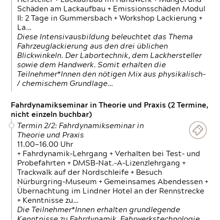
Schäden am Lackaufbau + Emissionsschäden Modul
II: 2 Tage in Gummersbach + Workshop Lackierung +
La…
Diese Intensivausbildung beleuchtet das Thema
Fahrzeuglackierung aus den drei üblichen
Blickwinkeln. Der Labortechnik, dem Lackhersteller
sowie dem Handwerk. Somit erhalten die
Teilnehmer*Innen den nötigen Mix aus physikalisch-
/ chemischem Grundlage…
Fahrdynamikseminar in Theorie und Praxis (2 Termine,
nicht einzeln buchbar)
Termin 2/2: Fahrdynamikseminar in
Theorie und Praxis
11.00—16.00 Uhr
+ Fahrdynamik-Lehrgang + Verhalten bei Test- und
Probefahrten + DMSB-Nat.-A-Lizenzlehrgang +
Trackwalk auf der Nordschleife + Besuch
Nürburgring-Museum + Gemeinsames Abendessen +
Übernachtung im Lindner Hotel an der Rennstrecke
+ Kenntnisse zu…
Die Teilnehmer*Innen erhalten grundlegende
Kenntnisse zu Fahrdynamik, Fahrwerkstechnologie,