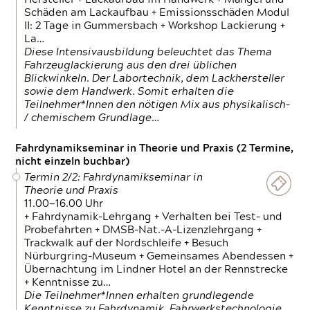
Schäden am Lackaufbau + Emissionsschäden Modul
II: 2 Tage in Gummersbach + Workshop Lackierung +
La…
Diese Intensivausbildung beleuchtet das Thema
Fahrzeuglackierung aus den drei üblichen
Blickwinkeln. Der Labortechnik, dem Lackhersteller
sowie dem Handwerk. Somit erhalten die
Teilnehmer*Innen den nötigen Mix aus physikalisch-
/ chemischem Grundlage…
Fahrdynamikseminar in Theorie und Praxis (2 Termine,
nicht einzeln buchbar)
Termin 2/2: Fahrdynamikseminar in
Theorie und Praxis
11.00—16.00 Uhr
+ Fahrdynamik-Lehrgang + Verhalten bei Test- und
Probefahrten + DMSB-Nat.-A-Lizenzlehrgang +
Trackwalk auf der Nordschleife + Besuch
Nürburgring-Museum + Gemeinsames Abendessen +
Übernachtung im Lindner Hotel an der Rennstrecke
+ Kenntnisse zu…
Die Teilnehmer*Innen erhalten grundlegende
Kenntnisse zu Fahrdynamik, Fahrwerkstechnologie,