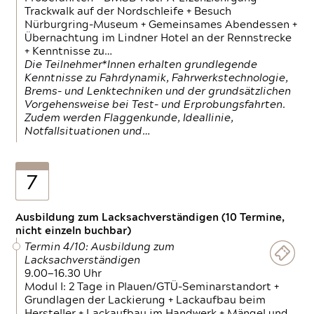
Trackwalk auf der Nordschleife + Besuch
Nürburgring-Museum + Gemeinsames Abendessen +
Übernachtung im Lindner Hotel an der Rennstrecke
+ Kenntnisse zu…
Die Teilnehmer*Innen erhalten grundlegende
Kenntnisse zu Fahrdynamik, Fahrwerkstechnologie,
Brems- und Lenktechniken und der grundsätzlichen
Vorgehensweise bei Test- und Erprobungsfahrten.
Zudem werden Flaggenkunde, Ideallinie,
Notfallsituationen und…
7
Ausbildung zum Lacksachverständigen (10 Termine,
nicht einzeln buchbar)
Termin 4/10: Ausbildung zum
Lacksachverständigen
9.00—16.30 Uhr
Modul I: 2 Tage in Plauen/GTÜ-Seminarstandort +
Grundlagen der Lackierung + Lackaufbau beim
Hersteller + Lackaufbau im Handwerk + Mängel und