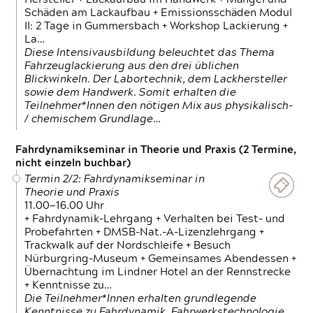
Schäden am Lackaufbau + Emissionsschäden Modul
II: 2 Tage in Gummersbach + Workshop Lackierung +
La…
Diese Intensivausbildung beleuchtet das Thema
Fahrzeuglackierung aus den drei üblichen
Blickwinkeln. Der Labortechnik, dem Lackhersteller
sowie dem Handwerk. Somit erhalten die
Teilnehmer*Innen den nötigen Mix aus physikalisch-
/ chemischem Grundlage…
Fahrdynamikseminar in Theorie und Praxis (2 Termine,
nicht einzeln buchbar)
Termin 2/2: Fahrdynamikseminar in
Theorie und Praxis
11.00—16.00 Uhr
+ Fahrdynamik-Lehrgang + Verhalten bei Test- und
Probefahrten + DMSB-Nat.-A-Lizenzlehrgang +
Trackwalk auf der Nordschleife + Besuch
Nürburgring-Museum + Gemeinsames Abendessen +
Übernachtung im Lindner Hotel an der Rennstrecke
+ Kenntnisse zu…
Die Teilnehmer*Innen erhalten grundlegende
Kenntnisse zu Fahrdynamik, Fahrwerkstechnologie,