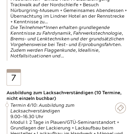
Trackwalk auf der Nordschleife + Besuch
Nürburgring-Museum + Gemeinsames Abendessen +
Übernachtung im Lindner Hotel an der Rennstrecke
+ Kenntnisse zu…
Die Teilnehmer*Innen erhalten grundlegende
Kenntnisse zu Fahrdynamik, Fahrwerkstechnologie,
Brems- und Lenktechniken und der grundsätzlichen
Vorgehensweise bei Test- und Erprobungsfahrten.
Zudem werden Flaggenkunde, Ideallinie,
Notfallsituationen und…
7
Ausbildung zum Lacksachverständigen (10 Termine,
nicht einzeln buchbar)
Termin 4/10: Ausbildung zum
Lacksachverständigen
9.00—16.30 Uhr
Modul I: 2 Tage in Plauen/GTÜ-Seminarstandort +
Grundlagen der Lackierung + Lackaufbau beim
Hersteller + Lackaufbau im Handwerk + Mängel und