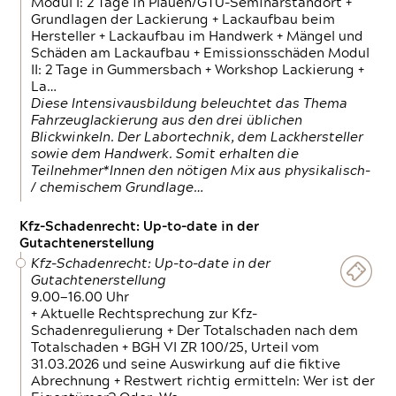
Modul I: 2 Tage in Plauen/GTÜ-Seminarstandort +
Grundlagen der Lackierung + Lackaufbau beim
Hersteller + Lackaufbau im Handwerk + Mängel und
Schäden am Lackaufbau + Emissionsschäden Modul
II: 2 Tage in Gummersbach + Workshop Lackierung +
La…
Diese Intensivausbildung beleuchtet das Thema
Fahrzeuglackierung aus den drei üblichen
Blickwinkeln. Der Labortechnik, dem Lackhersteller
sowie dem Handwerk. Somit erhalten die
Teilnehmer*Innen den nötigen Mix aus physikalisch-
/ chemischem Grundlage…
Kfz-Schadenrecht: Up-to-date in der
Gutachtenerstellung
Kfz-Schadenrecht: Up-to-date in der
Gutachtenerstellung
9.00—16.00 Uhr
+ Aktuelle Rechtsprechung zur Kfz-
Schadenregulierung + Der Totalschaden nach dem
Totalschaden + BGH VI ZR 100/25, Urteil vom
31.03.2026 und seine Auswirkung auf die fiktive
Abrechnung + Restwert richtig ermitteln: Wer ist der